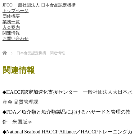
JFCO 一般社団法人 日本食品認定機構
トップページ
団体概要
業務一覧
入会案内
関連情報
お問い合わせ
Home
日本食品認定機構 関連情報
関連情報
◆HACCP認定加速化支援センター
一般社団法人大日本水
産会 品質管理課
◆FDA／魚介類と魚介類製品におけるハサードと管理の指
針
米国版≫
◆National Seafood HACCP Alliance／HACCPトレーニングカ