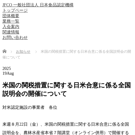
JFCO 一般社団法人 日本食品認定機構
トップページ
団体概要
業務一覧
入会案内
関連情報
お問い合わせ
Home
お知らせ
米国の関税措置に関する日米合意に係る全国説明会の開
催について
2025
19
Aug
米国の関税措置に関する日米合意に係る全国
説明会の開催について
対米認定施設の事業者 各位
来週８月22日（金）、米国の関税措置に関する日米合意に係る全国
説明会を、農林水産省本省７階講堂（オンライン併用）で開催する