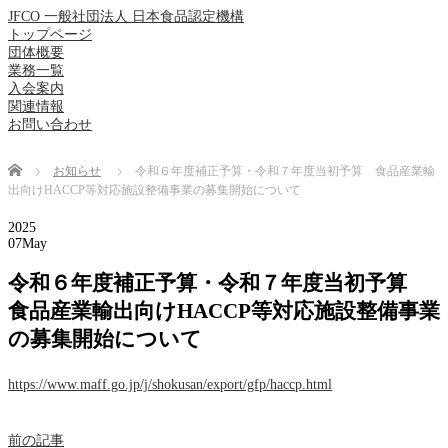
JFCO 一般社団法人 日本食品認定機構
トップページ
団体概要
業務一覧
入会案内
関連情報
お問い合わせ
Home
お知らせ
令和６年度補正予算・令和７年度当初予算 食品産業輸
出向けHACCP等対応施設整備事業の募集開始について
2025
07
May
令和６年度補正予算・令和７年度当初予算
食品産業輸出向けHACCP等対応施設整備事業
の募集開始について
https://www.maff.go.jp/j/shokusan/export/gfp/haccp.html
前の記事